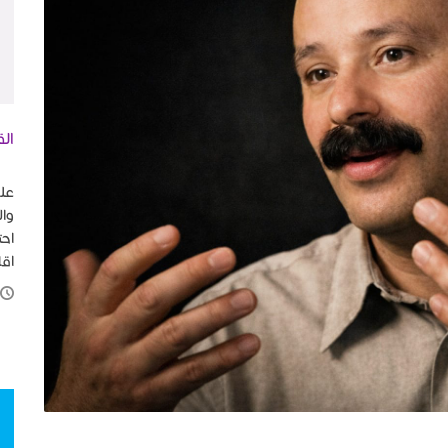
الق
في
على
وال
احت
اقل