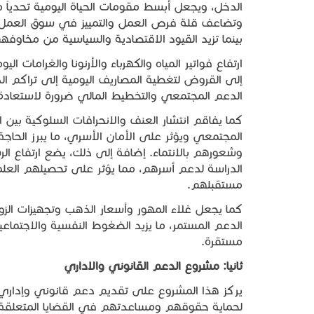
الدخل، ويجعل أبسط مقومات الحياة اليومية تحدياً 
وتضاعف قلة فرص العمل والتمييز في سوق العمل إحب
بينما تزيد القيود الاقتصادية والسياسية من مخاوف
ارتفاع فواتير المياه والكهرباء والأرنونا والغرامات ال
إلى القروض لتغطية المصاريف اليومية إلى تراكم الدي
الدعم المجتمعي والتخطيط المالي ضرورة لاستعادة ا
كما يفاقم انتشار العنف والانحرافات السلوكية بين 
المجتمعي ويؤثر على الأمان الأسري، ما يبرز الحاج
وشعورهم بالانتماء. إضافة إلى ذلك، يضع ارتفاع الر
الدراسة لدعم أسرهم، مما يؤثر على تحصيلهم العل
مستقبلهم.
كما يجعل غلاء المهور وأسعار الذهب وتجهيزات الزواج
الدعم المستمر، ما يزيد الضغوط النفسية والاجتماعي
مستقرة.
ثانيا
:
مشروع
الدعم
القانوني
والاداري
يركز هذا المشروع على تقديم دعم قانوني وإداري شا
لحماية حقوقهم ومساعدتهم في القضايا المتعلقة بال