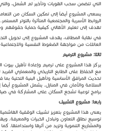
التي تتضمن سحب الهويات وتأخير لم الشمل، والتي 
يسعى المشروع أيضاً إلى تمكين السكان من التعامل 
الروابط الأسرية والمجتمعية المتأثرة بالتوتر المست
تهدف إلى تعليم الأهالي كيفية حماية حقوقهم ومتابعت
في نهاية المطاف، يهدف المشروع إلى تحويل التحد
العائلات من مواجهة الضغوط النفسية والاجتماعية ب
ثالثا
:
مشروع
الترميم
يركز هذا المشروع على ترميم وإعادة تأهيل بيوت ال
مع الحفاظ على الطابع التاريخي والمعماري الفريد
تحديث المرافق الأساسية وتأهيل البنية التحتية بما
السلامة والأمان في المنازل. يشمل المشروع أيضاً 
برامج توعية تشجع السكان على المشاركة في صيا
رابعا
:
مشروع
التشبيك
يعنى هذا المشروع بتعزيز تشبيك الوقفية الهاشمية
توسيع نطاق التعاون وتبادل الخبرات والمعرفة. ويهد
والمشاريع التنموية وتزيد من أثرها واستدامتها. ك