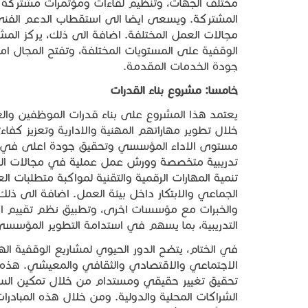
مختلف الجهات، وتنظيم لقاءات ومؤتمرات مشتركة ل
المشتركة. ويسعى ايضا الى استقطاب الدعم الفني
مجالات العمل المختلفة. اضافة الى ذلك، يركز ال
الوقفية على المستويات المختلفة، وتفتح المجال ا
جودة الخدمات المقدمة.
خامسا
:
مشروع
بناء
القدرات
يعتمد هذا المشروع على بناء قدرات الموظفين والعا
خلال تطوير مهاراتهم المهنية والادارية وتعزيز كفا
مستوى الاداء المؤسسي وتحقيق جودة اعلى في ال
تدريبية متخصصة وورش عمل عملية في مجالات القياد
تنمية المهارات الرقمية والتقنية لمواكبة متطلبات 
الجماعي والابتكار داخل بيئة العمل. اضافة الى ذ
والخبرات مع مؤسسات اخرى، وتطبيق نظم تقييم ادا
التدريبية، بما يسهم في استدامة التطوير المؤسسي
في الختام، يتضح الدور الحيوي لمشاريع الوقفية ا
الاجتماعي والاقتصادي والثقافي والمعيشي. هذه ا
تحقيق تغيير حقيقي ومستدام من خلال تمكين السكا
الشراكات المحلية والدولية. ومن خلال هذه المبادر