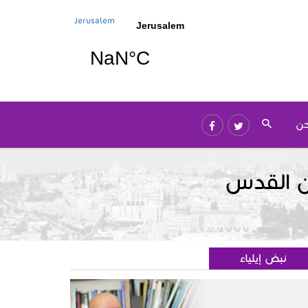
Jerusalem
حن
ان القدس
نبض إيلياء