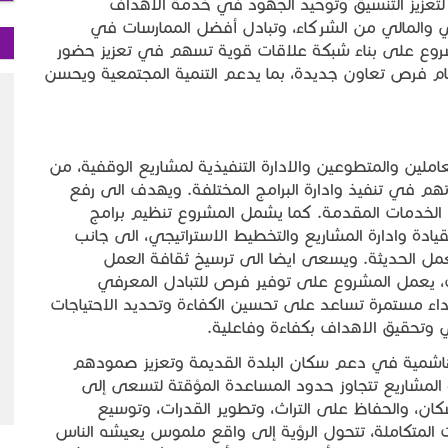
تعزيز التنسيق وتوحيد الجهود في خدمة الاهداف
 والمالي من الشركاء، وتبادل أفضل الممارسات في
مشروع على بناء شبكة علاقات قوية تسهم في تعزيز حضور
مام فرص تعاون جديدة، بما يدعم التنمية المجتمعية ويحسن
ملين والمتطوعين والادارة التنفيذية لمشاريع الوقفية، من
ءتهم في تنفيذ وادارة البرامج المختلفة. ويهدف الى رفع
خدمات المقدمة. كما يشمل المشروع تنظيم برامج
ة وادارة المشاريع والتخطيط الاستراتيجي، الى جانب
العمل الحديثة. ويسعى ايضا الى ترسيخ ثقافة العمل
لك، يعمل المشروع على توفير فرص للتبادل المعرفي
ء مستمرة تساعد على تحسين الكفاءة وتحديد الاحتياجات
 وتحقيق الاهداف بكفاءة وفاعلية.
لهاشمية في دعم سكان البلدة القديمة وتعزيز صمودهم
لمشاريع تتجاوز حدود المساعدة المؤقتة لتسعى إلى
ن، والحفاظ على التراث، وتطوير القدرات، وتوسيع
ات المتكاملة، تتحول الرؤية إلى واقع ملموس يعيشه الناس