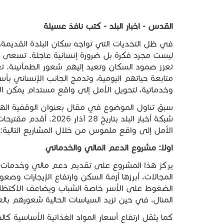
القدس
-
اخبار
البلد
-
كتب
نافذ
عسيلة
في ظل التحديات التي تواجه سكان البلدة القديمة،
ليست مجرد فكرة بل ضرورة إنسانية عاجلة. تسعى ا
تعزز صمود السكان وتعيد إليهم شعور الطمأنينة. ت
متابعة حياتهم اليومية، وتدمج الجانب الإنساني بأسا
وخدماتية، لتحويل الأمل إلى واقع مستدام يمكن الا
سبق تناول الموضوع في مقال بعنوان الوقفية اله
شبكة أخبار البلد بتاري
الأمل إلى واقع ملموس من خلال المشاريع التالية:
اولا
:
مشروع
الدعم
المالي
والخدماتي
يركز هذا المشروع على تقديم دعم مالي وخدمات م
المجالات، أبرزها أزمة السكن وارتفاع الإيجارات وصع
الضغوط على الأسر خاصة الشباب ويضاعف الاكتظاظ
المنال، في حين تزيد السياسات الحالية شعورهم بالع
كما يثقل ارتفاع أسعار المواد الغذائية الأساسية ك