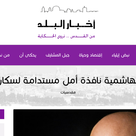
نبض إيلياء
إقتصاد وحياة
جبل المشارف
يحكى أن
من ن
لهاشمية نافذة أمل مستدامة لسك
مقدسيات