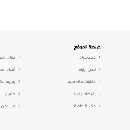
خريطة الموقع
مقدسيات
حارات مق
نبض إيلياء
أقلام م
حكايات مقدسية
وجوه مق
إقتصاد وحياة
هموم
مقابلة خاصة
من نحن