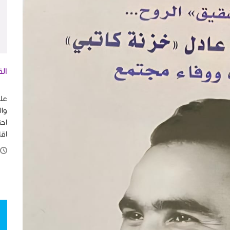
الق
في
على
وال
احت
اقل