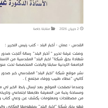
2 حزيران 2026
مقابلة خاصة
القدس - عمان - أخبار البلد - كتب رئيس التحرير :
وصلت غرفة تحرير " أخبار البلد" رسالة أثلجت صدور
شهادة بحق شبكة" اخبار البلد" المقدسية من الاستا
الجامعة الاردنية سابقا والباحث المتخصصة تحت عن
نشر موقع شبكة "اخبار البلد" المقدسي خبر صدور 
كاتبي "عطاء طبيب ووفاء مجتمع ) .
وعندما تصفحت الموقع بعد ارسال رابط الخبر لي م
ومساحة رحبة من المعرفة طابعها اجتماعي وتاريخ
من مصطلحات ومعلومات يكشف عن وعي كتاب وناش
فهو بحق شبكة "اخبار البلد" بمفهومها المكاني والر