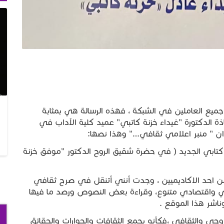
 جميع العاملين في الشبكة ، فهذه الرسالة هي بمثابة
ذة الدكتورة "غيداء خزنة كاتبي" عميد كلية الآداب في
وان " منبر اعلامي ثقافي…" وهذا نصها:
كتابي الجديد ( في حضرة شقيق الروح الدكتور "موفق خزنة
ن احد الاكاديميين ، وجدت أنني أتنقل في صرح ثقافي
ي واقتصادي متنوع، وقراءة بعض النصوص ورصد ما فيها
ر هذا الموقع .
وحي والثقافي ،فكأنه يجمع الثقافات والحوارات والحقائق