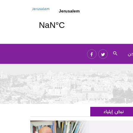
Jerusalem
حن
نبض إيلياء