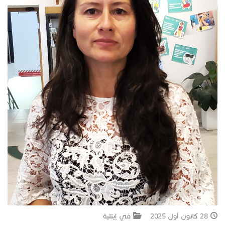
جبل المشارف
يحكى أن
من نحن
28 كانون أول 2025
في إيتلية