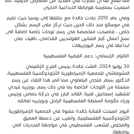
مما سمح لها ان تشارك في العديد من المعارض الدولية، كما
استمرت بممارسة هواياتها الابداعية الاخرى
وفي عام 2019 عادت خالدة مع عائلتها إلى روسيا حيث تقيم
في موسكو منذ ذلك الحين.حيث تركز على الرسم بشكل
خاص ، فاصبحت متخصصة في رسم لوحات خاصة اضافة الى
نسخ أعمال كبار الفنانين الهولنديين القدامى، ناهيك على
ابداعها في رسم البورتريهات
الالتزام الإنساني: دعم القضية الفلسطينية
30 يوليو 2024، التقت خالدة برئيس الفرع الإقليمي
التشوفاشي للجمعية الإمبراطورية الأرثوذوكسية الفلسطينية،
الدكتور بسام فتحي البلعاوي مما اثمر هذا اللقاء عن رسم
سلسلة من اللوحات الخاصة بما في ذلك رسم بورتريه فردي
للشهيد إسماعيل هنية، القائد البارز في حركة حماس ورئيس
وزراء حكومة السلطة الفلسطينية الراحل وبورتريه لعائلته
اليوم اصبحت الفنانة خالدة عضوة في الجمعية الإمبراطورية
الأرثوذوكسية الفلسطينية، وتُعرب عن دعمها العميق
والمخلص للشعب الفلسطيني في مواجهة التحديات التي
يواجهها.