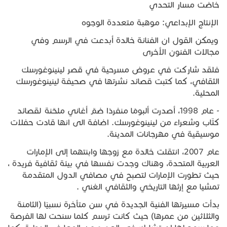
خاضت مسار التحدي
الإنتاج الإبداعي: موهبة متعددة الوجوه
ويمكن القول ان الفنانة خالدة أبدعت في الرسم وفي
مجالات الفنون الأخرى
فلقد شاركت في عروض مسرحية في قصر لينينوغورسك
الثقافي، كما كتبت قصائد نشرتها في صحيفة لينينوغورسك
المحلية.
- عام 1998، أصدرت ألبومًا منفردًا ضمّ أغاني ملحّنة لقصائد
كتّاب وشعراء من لينينوغورسك. اضافة الى انها قادت حفلات
موسيقية في مهرجانات المدينة.
عام 2007، انتقلت خالدة مع زوجها وابنتهما إلى الإمارات
العربية المتحدة، وهناك وجدت نفسها في بيئة ثقافية فريدة ،
حيث تطورت الإمارات لتصبح في مصافي الدول المتقدمة
تمشيا مع إرثها التاريخي والثقافي الغني .
بدأت مسيرتها الفنية الجديدة في سن متأخرة نسبيًا (الثامنة
والثلاثين من عمرها) حيث كانت ترسم كلما سنحت لها الفرصة