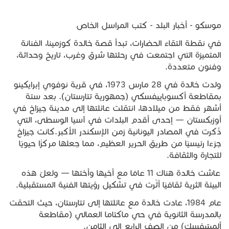
موسكو - أخبار البلد - كتب المراسل الخاص
في نقطة التقاء الحضارات، تبدأ قصة خالدة كوزمينا، الفنانة
المتميزة التي اجتمعت في رحلتها شرق وغرب، تاريخ وحداثة،
وفنون متعددة.
ولدت خالدة في 28 مارس 1973، في قرية نوفوي إبرايكينو
بمقاطعة أكسوباييفسكي (جمهورية تتارستان). بعد ستة
أشهر فقط من ميلادها، انتقلت عائلتها إلى مدينة جيزاخ في
أوزبكستان — إحدى أقدم البلدات في آسيا الوسطى، التي
ذُكرت في المصادر اليونانية زمن الإسكندر الأكبر.كانت جيزاخ
جزءا رئيسيًا من طريق الحرير العظيم، مما جعلها مركزًا حيويًا
للتجارة والثقافة.
عاشت خالدة هناك 11 عامًا مع أخيها وأختها — ولعلّ هذه
البيئة الثرية ثقافيًا أثّرت في تشكيل رؤيتها الفنية المستقبلية.
عام 1984، عادت خالدة مع عائلتها إلى تتارستان، حيث التحقت
بالمدرسة الثانوية في حي ماكتاما العمالي (مقاطعة
ألميتيفسك) من الصف الرابع إلى الثامن.