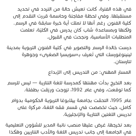
في هذه الفترة، كانت تعيش حالة من التردد في تحديد
مستقبلها. وفي لحظة مفاجئة وحاسمة قررت التقدم إلى
كلية الفنون رغم أنها لا تملك أية خبرة سابقة في الرسم.
ولكنها وبمساعدة شاب كان يدرس في الكليّة، تعلمت
المتطلبات الأساسية، ونجحت في القبول.
درست خالدة الرسم والتصوير في كلية الفنون التربوية بمدينة
لينينوغورسك التي تُعرف بـ«سويسرا الصغرى» وجوهرة
تتارستان.
المسار المهني: من التدريس إلى الإبداع
بعد التخرج بدأت مهنتها كمدرسة للغة التتارية — ليس للرسم
كما توقعت، وفي عام 1992، تزوجت ورزقت بطفلة.
عام 1995، التحقت بجامعة ييلابوغا التربوية الحكومية بدوام
كامل، حيث تخصصت في قسم فقه اللغة، مركزة على
تدريس اللغتين التتارية والإنجليزية.
بعد تخرجها، عُرض عليها منصب نائبة المدير للشؤون التعليمية
في الجامعة إلى جانب تدريس اللغة والأدب التتاريين وهكذا