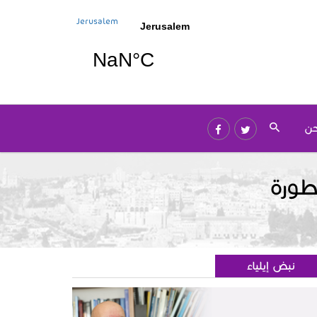
Jerusalem
حن
طورة
نبض إيلياء