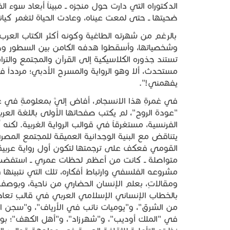
الدكتوراه التي دارت حول منجزه ــ مبيناً أبعاد سوء
ضحيتها ــ حتى لمعت عيناه، وعادت الحياة لتغمر كيا
بالرغم من شهرته الطاغية وكونه أكثر الكتاب العرب جما
وشخصياتها، وأسقطوا هدفه الكامن بين السطور وخ
تستند جذوره الكلاسيكية إلى القرآن والمجتمع والتر
مستحدث، ألا وهو الرواية والمسرح الأدبي؛ مردداً في
يفهمني!".
في غمرةِ هذا الانسجام، أفاض إليَّ بمعلومةٍ في غا
"عودة الروح"، لم يكتب صفحاتها الأولى باللغة العرب
الفرنسية، مستغرقاً في قوالب الرواية الغربية. لكنه
يتناقض مع البنية الوجدانية العميقة للمجتمع المصر
القومي فعكف على ترجمتها لتكون أول رواية عربية
متواصلة ــ كانت من أعظم لحظات عمري ــ استفضتُ ب
مشروعه الفلسفي وارتباط أفكاره، تلك التي نتبينها
ومقالاتٍ، بعلم الإنسان الحضاري من ناحية، وبوصف
بالخطاب الإنساني الإسلامي العربي في قالبٍ تعادل
من الشرق"، و"يوميات نائب في الأرياف"، و"سجن الع
في "الملك أوديب"، و"شهرزاد"، و"أهل الكهف"؛ بو