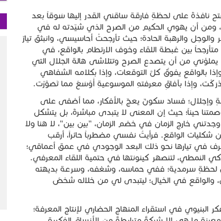
تح نافذةً على لحظةٍ فارقة ساقني القدر إليها سَوقاً بعد
أمل، ومن أن يهوي الحكيم من الصرح الذي شيّدته له في
والوجل والرهبة الحادة؛ حيث تأرجحتْ أحاسيسي، وانبثقَ تيارٌ
متأرجحاً بين غبطة اللقاء وخوف الارتطام بالواقع، في
 يملؤني من أن يتصدع الصرح وتتلاشى هالة الجلال التي
إذا بالواقعِ يفوقُ كلَّ التوقعات، وإذا بكلامه الشفاهي
ْرَكْت، وإِذا بآفاقِ معرفتهِ الموسوعيةِ أَوْسَعُ مما تَصَوَّرْت.
ةٍ وإجلال؛ فسادَ سكونٌ يعجّ بالأفكار، مما أضفى على
صمتنا حيناً؛ حيث إن المعنى لا يتبدى مباشرةً، بل يتشكل
جدتني خارج الزمان في خضم الزمان، "بين بين"، لا هنا ولا
عن شكليات الواقع. فرأيتُ نفسي مضطرباً حائراً، أرقب
نجرف في تيارها نحو ذلك البعد الوجودي في عمق أعماقي؛
اكي النمطي، لتنصهر كينونتها في حتمية اللقاء المعرفي.
 لحظةٍ سرمدية؛ ففي حماسه، وشغفه، وسرعة بديهته
 والواقع في الخيال؛ ليتبدى لي من خلاله شخصُ
ر البنيوي في استقراء المنهاج الحضاري لإنتاج المعرفة؛
ينة ما هي إلا شبكةٌ مترابطةٌ من الأنساق الفكرية،