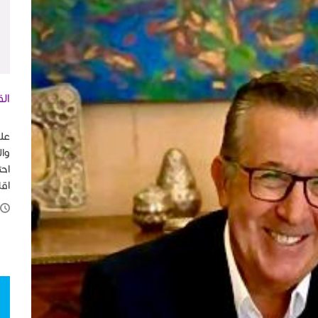
الق
في
على
وال
احت
اقل