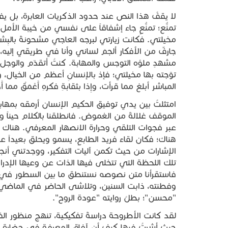
لا يقفُ هذا النص عند حدود الذكريات العابرة، بل يف
تمنُّع؛ تمنُّعٍ جاء إشفاقاً على نفسي من خيبة ال
مخيلتي. فكانت زيارتي لبرجه العاجي مشحونةً بالبِشر 
جارفٌ من الأفكار ألجمَ لساني وأنا في طريقي إليه، 
مشهدٍ ملؤه التوجس والمهابة. كنتُ أتقدّم والوجل
توّجته بها مخيلتي؛ فإذ بالإنسانِ أعظمَ من الخيال، و
المباشر أبلغ مما قرأت، وإِذا بثقابةِ فكرهِ أَعْمَقُ مما أَد
امتثلتُ بين يدي توفيق الحكيم الإنسان أرمقه بمهاب
الموقف غلالةً من الغموض. فانطلقنا بالكلام حيناً و
عبر فجوات التلقي وحرارة الانصهار المعرفي. هناك و
هناك؛ فكان لقاءً فريدَ الطابعِ، يسمو ويحلق بعيداً 
الإشارات من حيث تكمن آليات التفكير، ووجدتني أ
تلك اللحظة التي تتخلى فيها الذات عن وعيها الإدر
فاستقرأنا متن نصوصه نستنطق ما بين السطور في
وفطنته، ذابت السنين، وتلاشى الحاضر في الماضي،
"محسن"؛ بطلُ روايته "عودة الروح".
لقد كانت الأطروحة دراسةً تفكيكية، تنهج منظور الفك
حيث أشرتُ فيها كيف أن آفاق المعرفة في حضارةٍ مع