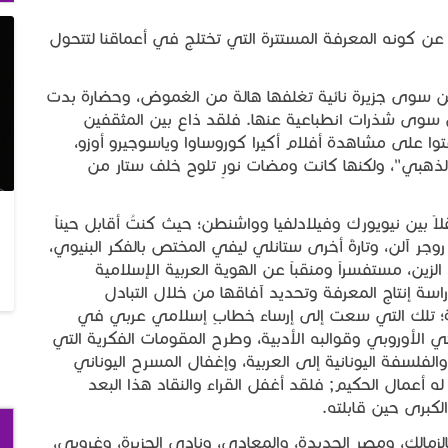
خرج عن كونه المعرفة المستترة التي تختلج في أعماقنا لتتحول
ن سوى جزيرة نائية تغلفها هالة من الغموض، وحضارة بدت
ي سوى شذرات انطباعية عنها. فلقد ذاع بين المثقفين
توا على مشاهدة أفلام أكيرا كوروساوا وياسوجيرو أوزو،
 الذهبي"، ولكنها كانت ومضات نورٍ تلوح خلف ستار من
ً بين نيويورك وفيلادلفيا وواشنطن؛ حيث كنتُ أقابل حيناً
وجر آلن، وتارةً أخرى ستانلي ليفي المختص بالفكر البنيوي،
ن، مستفسراً ومنقباً عن الهوية العربية الإسلامية
اسة إنتاج المعرفة وتحديد آفاقها من خلال التبادل
ة؛ تلك التي سعت إلى إرساء خطابٍ إسلامي عربي في
 الأوروبي وقوالبه الأدبية، وطرح المقومات الفكرية التي
لفلسفة اليونانية إلى العربية، وإغفال المسرح اليوناني
أعمال الحكيم; فلقد أغفل القراء والنقاد هذا البعد
كبرى حين قابلته.
 فالزمالك، ومصر الجديدة، والمعادي، ونادي الجزيرة، وغروبي،