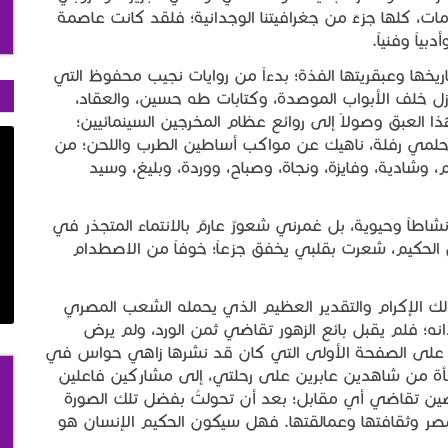
مات، كلها جزءٌ من جغرافيتنا الوجدانية؛ فلقد كانت عاصمة
بياً وفنياً.
ها وعبقريتها الفذة؛ بدءاً من روايات نجيب محفوظ التي
ل خلف الأبواب الموصدة، وكتابات طه حسين، والعقاد،
لعبق وصولاً إلى روائع عظام المخرجين السينمائيين؛
لمي رفلة، ناهيك عن مواكب أساطين الطرب واللحن؛ من
 وشادية، وفايزة، ونجاة، وصباح، ووردة، وبليغ، وسيد
اطاً وحيوية، بل غمرني شعورٌ عارمٌ بالانتماء المتجذر في
 الحكيم، شعرت بقلبي يخفق جزعاً؛ خوفاً من الاصطدام
لك الإكرام والتقدير العظيم الذي يحمله الشعب المصري
؛ فلم يقبل بائع الزهور تقاضي ثمن الورد، ولم يرض
تي على الصفحة الأولى التي كان قد نشرها زاهي حواس في
فجأة من شاهدين عابرين على رحلتي، إلى مشاركين فاعلين
افضين تقاضي أي مقابل؛ بعد أن تحولتُ بفضل تلك الصورة
مصر وثقافتها وعمالقتها. فهل سيكون الحكيم الإنسان هو