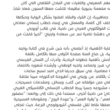
 الفهم المعرفي والثغرات في التبادل الثقافي التي كان
نه مفعمةً بحيويةٍ عظيمة؛ تلاشت معها السنون فعاد شاباً.
هيرية، إنَّ القراء والنقاد افتتنوا بشكل الرواية وحبكتها
لف كل كلمة، والمتمثل في إرساء خطابٍ إنساني تعادلي
اث الفولكلوري العربي من ناحية، في قالبٍ أوروبي
 دهشةٍ غامرة تنم عن سعادة وارتياح: "أخيراً قابلتُ مَن
ية الأهمية؛ إذ أعلمني بأنه حين شرع في كتابة روايته
ية، بل صاغ المئة صفحة الأولى منها بالكامل باللغة
 أحسَّ بأهمية خطوته الريادية، وأدرك أن اللسان الفرنسي
ي؛ فبرز وتصاعد واجبه الوطني، وأرشده شعوره بالانتماء
 معاصرة. في سياق حديثنا الذي امتد لسبع ساعات
الكلام عن رؤيتي في أطروحة الدكتوراه؛ مبيناً علاقة
 في متن مؤلفاته من كتبٍ، ورسائلَ، ومقدماتِ مسرحياتٍ،
 مشروعِه جسراً يربط الخطاب الإنساني الكلاسيكي الغربي
يٍّ من ناحيةٍ أخرى. مستنداً في ذلك إلى روائعه: "عصفور
مر"، و"زهرة العمر"، و"عودة الروح"، ومقوماته المسرحية
صفها نقاط ثقلٍ فلسفي أنثروبولوجي النزعة، حيث تتجلى