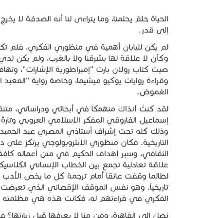
الحياة حلمٌ يحلمنا، وما يتراءى لنا أنه الصدفة لا ي
إلى قدر.
لم يكن لليابان أهمية في منظوري الفكري، فلم تك
وكأن لا علاقة لها بشرقنا ولا بالغرب، ولم يكن لد
صيت كتاب رولان بارت "إمبراطورية الإشارات"، وتهاف
وقراءة روايات يوكيو ميشيما، وخاصة رواية "المعبد
الغموض.
لقد كنتُ آنذاك منهمكاً في أبحاثي ودراساتي، متنقلا
إسماعيل الفاروقي المفكر الاسلامي العروبي وتارةً ر
وذلك كله تحت إشراف أستاذي المصري عبد الحميد الزي
التاريخية. فكان منظوري الأنثروبولوجي يرتكز على در
الثقافي، وسبر أهداف الحكيم في متن أعماله كاف
علاقة تعادلية تجمع بين الخطاب الإنساني الكلاسيكي
لطالما وقفت عائقاً أمام ترجمة كل ما يخص الأدب وا
تاريخياً. وهو نفس الموقف الإقصائي الذي تعرضت له 
الفكري في قراءتهم له، فكانت هذه هي مظلمته ال
نَصِلُ إلى القاهرة، ومَن منا لا يعرفها قبل زيارتها؟