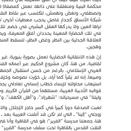
محكمة البنية ومنغلقة على ذاتها، تعمل كمصفاةٍ لت
وتصطفي، وتغضّ وتهمش، لتكتسب عبر نقاط التقاء 
شبكة الأنساق كجدارٍ فاصلٍ يحجب معطيات أخرى تمام
تراها العين ولا يدركها العقل البشري في خضم تلك 
العلاقة الجدلية بين النظر وغض النظر، لتسقط المن
وهجين.
إنَّ هذه الانتقائيةَ الحضاريةَ تعمل بصورةٍ بنيوية، غ
العربي الإسلامي. بالرغم من حُسن استقبال الجمهور وال
ومبيعاً، إنه لم يُقرأ كما أراد، بل حُوِّرت نصوصه وح
استيعاب محاولته لإرساء خطابٍ إنساني تعادلي يجم
قوالبه الأدبية الغربية، مستلهماً من القرآن الكريم
وليلة" في مسرحياته: "شهرزاد"، و"أهل الكهف"، و"ي
لعبت الصدفة دوراً كبيراً في كسر حاجز الإجلال وال
زوجتي "إلينا" ــ التي لم تكن قد أتقنت العربية بعد ـ
هنا، جمعتنا مدرسة "الفرير"؛ هو في القاهرة وأنا ف
التقت القدس بالقاهرة تحت سقف مدرسة "الفرير" 