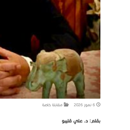
6 تموز 2026
مقابلة خاصة
بقلم: د. علي قليبو