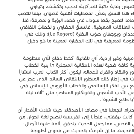
فرض رقابةً ذاتيةً لامركزية؛ تحجب وتكشف، وتواري
هذا النسق بعضُ المعطيات أهميةً قصوى، بينما تنتصب
اً، لتصبح بقعاً سوداء في فضاء الرؤية والمعرفة؛ فلا
العلاقات المعرفية. فالنسقُ الحضاري والخطابُ الثقافي
في تلك الحضارة المعينة يحددان آفاق المعرفة، ويحددان ويوجهان صَوْبَ النظرة (Le Regard)؛ وتلك هي
ظومة المعرفية في تلك الحضارة المعينة ما هو دخيلٌ
ير مرئية وغير إرادية، أي تلقائية؛ كخط دفاعٍ لأي منظومة
ثقافية. من هنا، كان مشروعُ الحكيم عبر أعماله الفنية كافة ضحيةً لهذه الانتقائية المتجذرة in بنية الخطاب
نقاد والقراء لأعماله، ليكون أكثرَ الكتاب العرب انتشاراً
ُرِّفت في إطار ذلك المنظور الانتقائي السائد؛ الذي عجز عن
ع بين الفكر الإسلامي والخطاب الأوروبي الإنساني في
 ومن الأدب الشعبي والفولكلور المعاصر؛ مثل "ألف ليلة
ا طالع الشجرة".
احترام لتجعلنا في مصاف الأصدقاء؛ حيث شاءت الأقدار أن
ـ كانت برفقتي، فلجأنا إلى الفرنسية لتصبح لغة الحوار. من
ي القدس، مما جعل الحديث يتدفق بألفة عابرة للأجيال؛
القديمة. ما إن شرعتُ بالحديث عن فحوى أطروحة