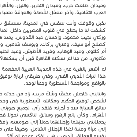
وميدان طلعت حرب، وميدان التحرير، والنيل، والأهرا
العرب الثقافية، وآخر معقلٍ للأصالة والعراقة علمياً وأد
تخيل وقوفك وأنت تتنفس في المدينة، تستنشق تاريخ
كشفت لنا ما يختلج في قلوب المصريين داخل المناز
وزكي نجيب محمود، وإحسان عبد القدوس. يمتد هذا ا
كصلاح أبو سيف، وهنري بركات، ويوسف شاهين، وح
أم كلثوم، وعبد الوهاب، وفريد الأطرش، وعبد الحليم،
مكاوي. مَن منا لم تسكنه القاهرة قبل أن يسكنها؟
لم أشعر بالغربة في هذه المدينة العربية المفعمة نش
هذا التراث الأدبي الفني. وفي طريقي لزيارة توفيق
بالواقع ومواجهة الأسطورة وجهاً لوجه.
وانتابني هاجسٌ مخيفٌ وشكٌ مريب، زاد من حدته ذ
لشخص توفيق الحكيم ومكانته الأسطورية في وجدانه
سائق السيارة سداد أجرته؛ فلقد رأى الجميع صور
الأهرام. وكأن بائع الزهور وسائق التاكسي تحولا 
يحملانني بحبّهما وإجلالهما حملاً إلى صومعته، ر
إلى مرآة وعتبة لهذا الإجلال الشامل، وضيفاً على 
نفسه العملاق الأدبي؛ راهب الفكر وعدو المرأة؟