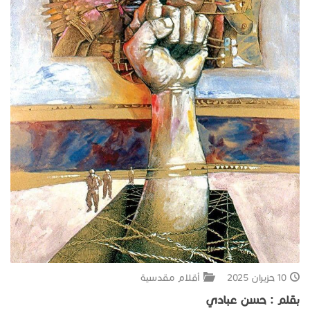
جبل المشارف
يحكى أن
من نحن
10 حزيران 2025
أقلام مقدسية
بقلم : حسن عبادي