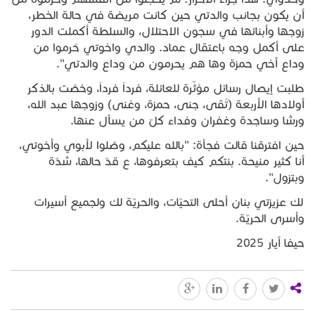
أن يكون بجانب والدتي حين كانت مريضة في حالة الخطر،
زوجها وأبنائها في سجون الاحتلال، والسلطة أكملت الدور
على أكمل وجه باعتقال عماد. والدي واخوتي حُرموا من
وداع أخي حمزة وها هم يحرمون من وداع والدتي".
طلبت إيصال رسائل مؤثّرة للعائلة، فرداً فرداً، وخصّت بالذكر
أولادها الأربعة (تُقى، جنى، حمزة، وغنى) وزوجها عبد الله،
ورشا وساجدة وغفران وفداء كلّ من يسأل عنها.
حين افترقنا قالت فجأة: "بالله عليكم، وصّلوا لأبوي وأخوتي،
أنا كثير منيحة. بنتكم كيف بتعرفوها، ع قدّ حالها، شدّة
وبتزول".
لك عزيزتي بنان أحلى التحيّات، والحريّة لك ولجميع أسيرات
وأسرى الحريّة.
حيفا أيار 2025