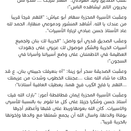
عقّب الصديق وليد الهودلي: "اللهم فرجك ... شكرا لمن
يحررون الالم ليشاهده الناس"؛
وعقّبت الأسيرة المحرّرة سهام أبو عياش: "اللهم فرجاً قريباً
من عندك يا الله. أشاهد المنشور ودموعي منهارة. الحمد لله
عاد الأستاذ حسن عبادي لزيارة الأسيرات".
وعقّب الصديق قدري أبو واصل: "الحرية لك بنان ولجميع
أسيرات الحرية والشكر موصول لك عزيزي على جهودك
العظيمة في الاطمئنان على وضع أسيراتنا وأسرانا في
السجون"؛
وعقّبت الصديقة سحر أبو زينة: "آه بنعرفك حبيبتي بنان، ع قد
حالك ما شاء الله عنك ...عجنتك الخطوب وشدت من عزيمتك
...اللهم يا فارج الكرب فرج همنا. يعطيك العافية أستاذنا"؛
وعقّبت الأسيرة المحرّرة إيمان فطافطة أعور: "بارك الله فيك
أستاذ حسن وشكرا جزيلا على كل ما تقوم به بالنسبة للأسرى
والاسيرات. كان الله بعونها وربط على قلبها وأعظم أجرها
بوفاة والدتها، واسال الله أن يجمع شملها مع والدها وإخوتها
بالحرية قريبا".