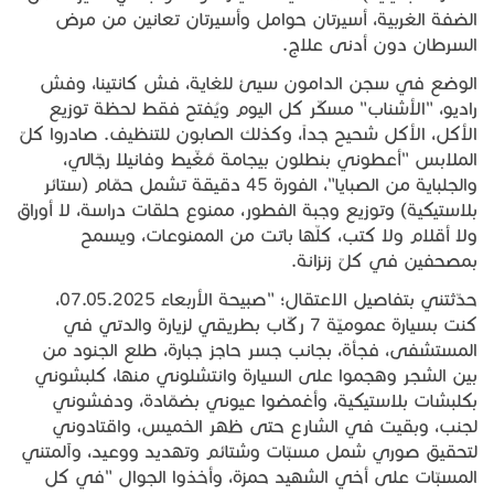
الضفة الغربية، أسيرتان حوامل وأسيرتان تعانين من مرض
السرطان دون أدنى علاج.
الوضع في سجن الدامون سيئ للغاية، فش كانتينا، وفش
راديو، "الأشناب" مسكّر كل اليوم ويُفتح فقط لحظة توزيع
الأكل، الأكل شحيح جداً، وكذلك الصابون للتنظيف. صادروا كلّ
الملابس "أعطوني بنطلون بيجامة مُغّيط وفانيلا رجّالي،
والجلباية من الصبايا"، الفورة 45 دقيقة تشمل حمّام (ستائر
بلاستيكية) وتوزيع وجبة الفطور، ممنوع حلقات دراسة، لا أوراق
ولا أقلام ولا كتب، كلّها باتت من الممنوعات، ويسمح
بمصحفين في كلّ زنزانة.
حدّثتني بتفاصيل الاعتقال؛ "صبيحة الأربعاء 07.05.2025،
كنت بسيارة عموميّة 7 ركّاب بطريقي لزيارة والدتي في
المستشفى، فجأة، بجانب جسر حاجز جبارة، طلع الجنود من
بين الشجر وهجموا على السيارة وانتشلوني منها، كلبشوني
بكلبشات بلاستيكية، وأغمضوا عيوني بضمّادة، ودفشوني
لجنب، وبقيت في الشارع حتى ظهر الخميس، واقتادوني
لتحقيق صوري شمل مسبّات وشتائم وتهديد ووعيد، وآلمتني
المسبّات على أخي الشهيد حمزة، وأخذوا الجوال "في كل