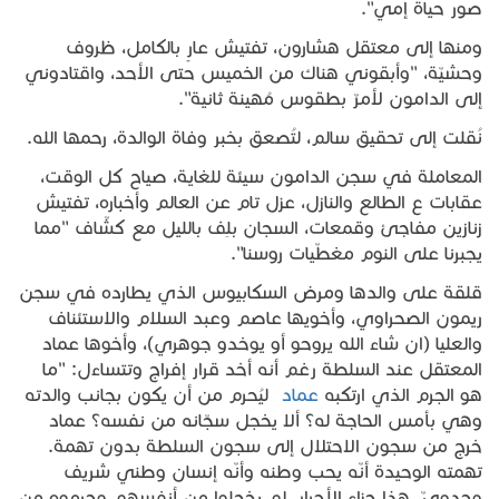
صور حياة إمي".
ومنها إلى معتقل هشارون، تفتيش عارٍ بالكامل، ظروف
وحشيّة، "وأبقوني هناك من الخميس حتى الأحد، واقتادوني
إلى الدامون لأمرّ بطقوس مُهينة ثانية".
نُقلت إلى تحقيق سالم، لتُصعق بخبر وفاة الوالدة، رحمها الله.
المعاملة في سجن الدامون سيئة للغاية، صياح كل الوقت،
عقابات ع الطالع والنازل، عزل تام عن العالم وأخباره، تفتيش
زنازين مفاجئ وقمعات، السجان بلِف بالليل مع كشّاف "مما
يجبرنا على النوم مغطّيات روسنا".
قلقة على والدها ومرض السكابيوس الذي يطارده في سجن
ريمون الصحراوي، وأخويها عاصم وعبد السلام والاستئناف
والعليا (ان شاء الله يروحو أو يوخدو جوهري)، وأخوها عماد
المعتقل عند السلطة رغم أنه أخد قرار إفراج وتتساءل: "ما
هو الجرم الذي ارتكبه
عماد
ليُحرم من أن يكون بجانب والدته
وهي بأمس الحاجة له؟ ألا يخجل سجّانه من نفسه؟ عماد
خرج من سجون الاحتلال إلى سجون السلطة بدون تهمة.
تهمته الوحيدة أنّه يحب وطنه وأنّه إنسان وطني شريف
وحدويّ. هذا جزاء الأحرار. لم يخجلوا من أنفسهم وحرموه من