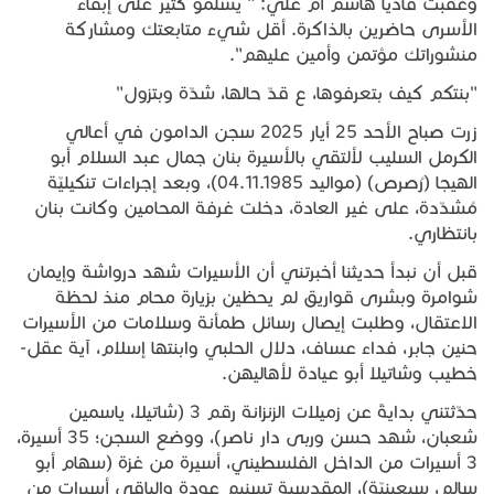
وعقّبت فاديا هاشم أم علي: ” يسلمو كثير على إبقاء
الأسرى حاضرين بالذاكرة. أقل شيء متابعتك ومشاركة
منشوراتك مؤتمن وأمين عليهم".
"بنتكم كيف بتعرفوها، ع قدّ حالها، شدّة وبتزول"
زرت صباح الأحد 25 أيار 2025 سجن الدامون في أعالي
الكرمل السليب لألتقي بالأسيرة بنان جمال عبد السلام أبو
الهيجا (رُصرص) (مواليد 04.11.1985)، وبعد إجراءات تنكيليّة
مُشدّدة، على غير العادة، دخلت غرفة المحامين وكانت بنان
بانتظاري.
قبل أن نبدأ حديثنا أخبرتني أن الأسيرات شهد درواشة وإيمان
شوامرة وبشرى قواريق لم يحظين بزيارة محام منذ لحظة
الاعتقال، وطلبت إيصال رسائل طمأنة وسلامات من الأسيرات
حنين جابر، فداء عساف، دلال الحلبي وابنتها إسلام، آية عقل-
خطيب وشاتيلا أبو عيادة لأهاليهن.
حدّثتني بدايةً عن زميلات الزنزانة رقم 3 (شاتيلا، ياسمين
شعبان، شهد حسن وربى دار ناصر)، ووضع السجن؛ 35 أسيرة،
3 أسيرات من الداخل الفلسطيني، أسيرة من غزة (سهام أبو
سالم، سبعينيّة)، المقدسية تسنيم عودة والباقي أسيرات من